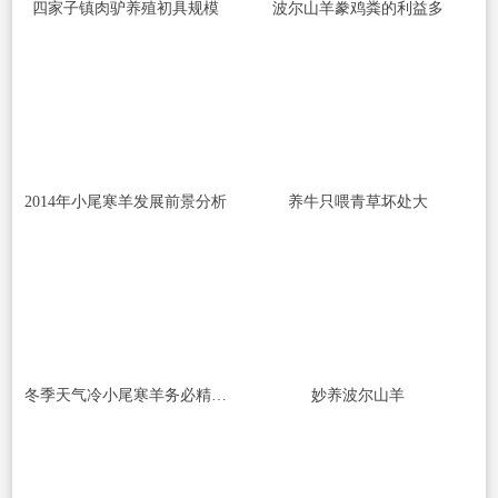
四家子镇肉驴养殖初具规模
波尔山羊豢鸡粪的利益多
2014年小尾寒羊发展前景分析
养牛只喂青草坏处大
冬季天气冷小尾寒羊务必精心管
妙养波尔山羊